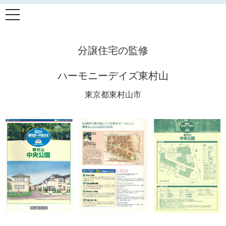
t
o
g
g
l
分譲住宅の監修
e
n
a
v
ハーモニーデイズ東村山
i
g
東京都東村山市
a
t
i
o
n