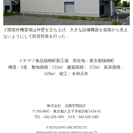
２階室外機置場は外壁を立ち上げ、大きな設備機器を道路から見え
ないようにして防音対策を行った．
イチマツ食品瑞穂町新工場 所在地：東京都瑞穂町
構造：S造 敷地面積：532m² 建築面積： 372m² 延床面積：
629m² 竣工：令和元年
株式会社 北園空間設計
〒193-0845 東京都八王子市初沢町1434-43
TEL：042-629-1881 FAX：042-629-1882
© KITAZONO ARCHITECTS
photographs by mamoru ishiguro (except *)