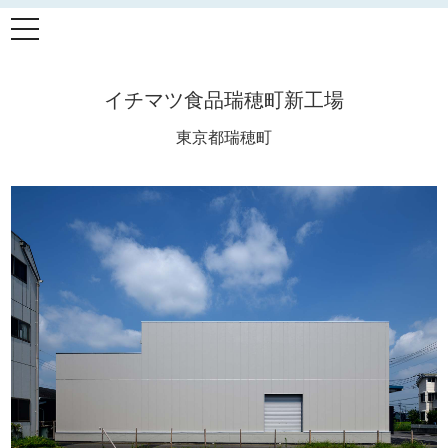
t
o
g
g
l
イチマツ食品瑞穂町新工場
e
n
a
東京都瑞穂町
v
i
g
a
t
i
o
n