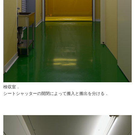
検収室．
シートシャッターの開閉によって搬入と搬出を分ける．