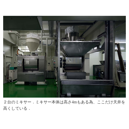
２台のミキサー．ミキサー本体は高さ4mもある為、ここだけ天井を
高くしている．